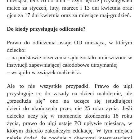
miesiąca, lecz co do dnia – czyli będzie przysługiwała
matce za styczeń, luty, marzec i 13 dni kwietnia oraz
ojcu za 17 dni kwietnia oraz za miesiące maj-grudzień.
Do kiedy przysługuje odliczenie?
Prawo do odliczenia ustaje OD miesiąca, w którym
dziecko:
– na podstawie orzeczenia sądu zostało umieszczone w
instytucji zapewniającej całodobowe utrzymanie;
– wstąpiło w związek małżeński.
Ale to nie wszystkie przypadki. Prawo do ulgi
przysługuje co do zasady na dzieci małoletnie, ale
„przedłuża się” ono na uczące się (studiujące)
dzieci do ukończenia przez nie 25 roku życia. Jeśli
dziecko uczy się w momencie ukończenia 18 roku
życia, prawo do ulgi ustaje PO upływie miesiąca, w
którym dziecko zakończyło edukację. W tym miejscu
należy dodać, że zgodnie z obecnymi interpretacjami