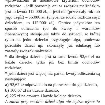
wprowadzono tu dodatkowe kryterium dochodów
rodziców – jeśli pozostają oni w związku małżeńskim
jest to kwota 112.000 zł., a jeśli nie (przez cały rok lub
jego część) – 56.000 zł. (chyba, że rodzic rozlicza się z
dzieckiem, to 112.000 zł.). Oprócz jedynaków ten
sposób odliczenia (co do kwoty i warunków
finansowych) stosuje się także do sytuacji, w której
tylko na jedno dziecko przysługuje ulga, ponieważ
pozostałe dzieci np. skończyły już edukację lub
zawarły związek małżeński.
*
dla dwojga dzieci – jest ta sama kwota 92,67 zł na
każde dziecko tylko już bez limitu dochodów
rodziców,
*
jeśli dzieci jest więcej niż parka, kwoty odliczenia są
następujące:
a)
92,67 zł odpowiednio na pierwsze i drugie dziecko,
b)
166,67 zł na trzecie dziecko,
c)
225 zł na czwarte i każde kolejne dziecko.
A zatem przy czwórce dzieci ulga nie będzie wynosiła