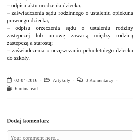
– odpisu aktu urodzenia dziecka;
– zaświadczenia sądu rodzinnego o ustaleniu opiekuna
prawnego dziecka;
– odpisu orzeczenia sądu o ustaleniu rodziny
zastępczej lub umowę zawartą między rodziną
zastępczą a starostą;
– zaświadczenia o uczęszczaniu pełnoletniego dziecka
do szkoły.
Post
02-04-2016
Post
Artykuły
Post
0 Komentarzy
published:
category:
comments:
Reading
6 mins read
time:
Dodaj komentarz
Comment