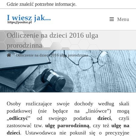
Gdzie znaleźć potrzebne informacje.
Menu
Odliczenie na dzieci 2016 ulga
prorodzinna
|
Odliczenie na dzieci 2016 ulga prorodzinna
Osoby rozliczające swoje dochody według skali
podatkowej (nie będące na „liniówce”) mogą
„
odliczyć
” od swojego podatku
dzieci
, czyli
zastosować tzw.
ulgę parorodzinną
, czy też
ulgę na
dzieci
. Ustawodawca nie pokusił się o precyzyjne