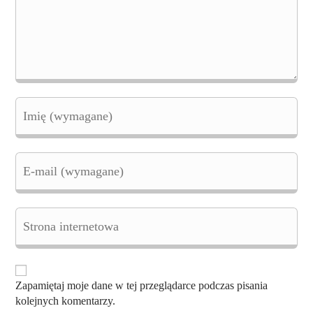
Enter
your
name
or
username
Enter
to
your
comment
email
address
to
Enter
comment
your
website
URL
(optional)
Zapamiętaj moje dane w tej przeglądarce podczas pisania
kolejnych komentarzy.