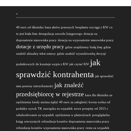
.
40 euro od dłużnika
baza aktów prawnych
bezpłatne wyciągi z KW
co
to jest biała lista
deregulacja zawodu księgowego
dotacja na
doposażenie stanowiska pracy
dotacja na wyposażenie stanowiska pracy
dotacje z urzędu pracy
gdzie znajdziemy białą listę
gdzie
znaleźć aktualny tekst ustawy
gdzie znaleźć wyszukiwarkę decyzji
jak
podatkowych
ile kosztuje wypis z KW
jak czytać KW
sprawdzić kontrahenta
jak sprawdzić
jak znaleźć
stan prawny nieruchomości
przedsiębiorcę w rejestrze
kara dla dłużnika za
opóźnienia
kiedy można żądać 40 euro za zaległości
kwota wolna od
podatku wyrok TK
nawiązka za wypadek
nowe przepisy od 2015 r.
odszkodowanie za wypadek
opóźnienia w płatnościach
przeglądarka
ksiąg wieczystych
refundacja kosztów doposażenia stanowiska pracy
refundacja kosztów wyposażenia stanowiska pracy
renta za wypadek