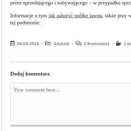
przez sprzedającego i nabywającego – w przypadku sprz
Informacje o tym
jak założyć spółkę jawną
, także przy
tej podstronie.
Post
04-04-2016
Post
Artykuły
Post
0 Komentarzy
Reading
2 m
published:
category:
comments:
time:
Dodaj komentarz
Comment