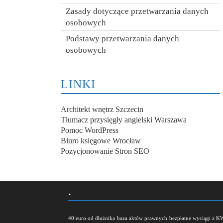
Zasady dotyczące przetwarzania danych
osobowych
Podstawy przetwarzania danych
osobowych
LINKI
Architekt wnętrz Szczecin
Tłumacz przysięgły angielski Warszawa
Pomoc WordPress
Biuro księgowe Wrocław
Pozycjonowanie Stron SEO
.
40 euro od dłużnika
baza aktów prawnych
bezpłatne wyciągi z K