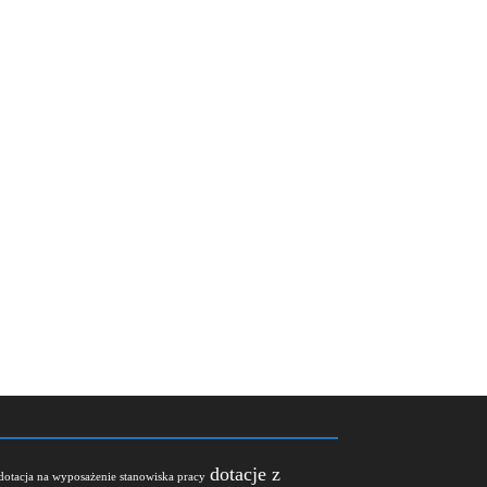
dotacje z
dotacja na wyposażenie stanowiska pracy