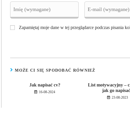
Enter
Enter
your
your
name
email
or
address
username
to
Zapamiętaj moje dane w tej przeglądarce podczas pisania ko
to
comment
comment
MOŻE CI SIĘ SPODOBAĆ RÓWNIEŻ
Jak napisać cv?
List motywacyjny – co 
jak go napisa
16-08-2024
23-08-2023