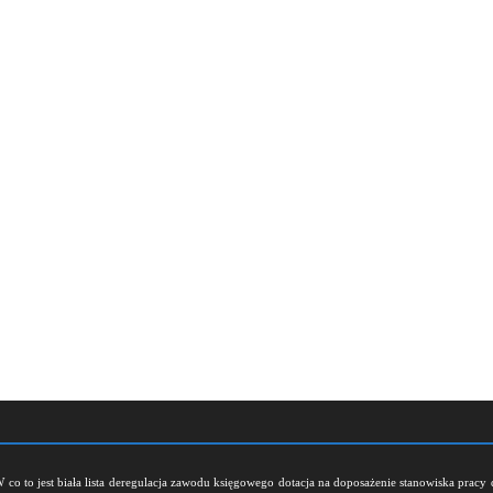
W
co to jest biała lista
deregulacja zawodu księgowego
dotacja na doposażenie stanowiska pracy