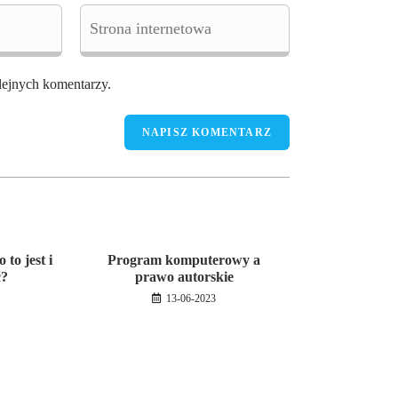
Enter
your
website
URL
(optional)
lejnych komentarzy.
to jest i
Program komputerowy a
ć?
prawo autorskie
13-06-2023