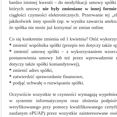
bardzo istotnej kwestii – do modyfikacji umowy spółki 
których umowy
nie były zmieniane w innej formie
ciągłości czynności elektronicznych. Przerwanie tej „
jakikolwiek inny sposób (np. w wyniku zawarcia aneksu
że spółka nie może już korzystać ze zmian online.
Co się konkretnie zmienia od 1 kwietnia? Otóż wykorzy
*
zmienić wspólnika spółki (przepis ten dotyczy także 
*
zmienić umowę spółki – z wykorzystaniem wzorca 
postanowienia umowy lub też przez wprowadzenie n
dotyczy także spółki komandytowej),
*
zmienić adres spółki,
*
zatwierdzić sprawozdanie finansowe,
*
podjąć uchwałę o rozwiązaniu spółki.
Oczywiście wszystkie te czynności wymagają wypełni
w systemie informatycznym oraz złożenia podpisów
weryfikowanego przy pomocy kwalifikowanego certyfi
zaufanym ePUAP) przez wszystkie zainteresowane osob