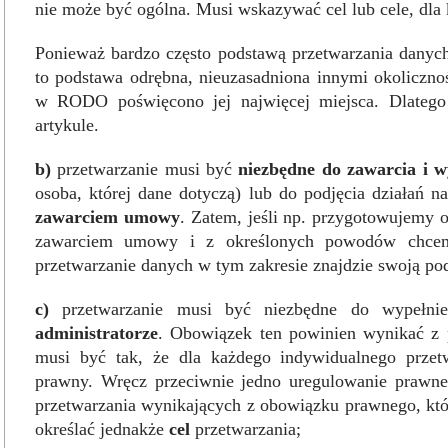
nie może być ogólna. Musi wskazywać cel lub cele, dla k
Ponieważ bardzo często podstawą przetwarzania danych 
to podstawa odrębna, nieuzasadniona innymi okoliczn
w RODO poświęcono jej najwięcej miejsca. Dlateg
artykule.
b)
przetwarzanie musi być
niezbędne do zawarcia i
osoba, której dane dotyczą) lub do podjęcia działań n
zawarciem umowy
. Zatem, jeśli np. przygotowujemy of
zawarciem umowy i z określonych powodów chcemy 
przetwarzanie danych w tym zakresie znajdzie swoją pod
c)
przetwarzanie musi być niezbędne do wypełni
administratorze
. Obowiązek ten powinien wynikać z p
musi być tak, że dla każdego indywidualnego przetw
prawny. Wręcz przeciwnie jedno uregulowanie prawne
przetwarzania wynikających z obowiązku prawnego, kt
określać jednakże
cel
przetwarzania;