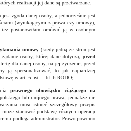
tórych realizacji jej dane są przetwarzane.
jest zgoda danej osoby, a jednocześnie jest
ościami (wynikającymi z prawa czy umowy),
o też postanowiłam omówić ją w osobnym
 wykonania umowy
(kiedy jedną ze stron jest
a żądanie osoby, której dane dotyczą,
przed
ertę dla danej osoby, na jej życzenie, przed
ją spersonalizować, to jak najbardziej
stawę w art. 6 ust. 1 lit. b RODO;
enia
prawnego obowiązku ciążącego na
olskiego lub unijnego prawa, jednakże nie
arzania musi istnieć szczegółowy przepis
 może stanowić podstawę różnych operacji
óremu podlega administrator. Prawo powinno