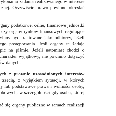
wykonania zadania realizowanego w interesie
znej. Oczywiście prawo powinno określać
gany podatkowe, celne, finansowe jednostki
ne czy organy rynków finansowych regulujące
winny być traktowane jako odbiorcy, jeżeli
go postępowania. Jeśli organy te żądają
ić na piśmie. Jeżeli natomiast chodzi o
 charakter wyjątkowy, nie powinno dotyczyć
rów danych.
ących z
prawnie uzasadnionych interesów
 trzecią,
z wyjątkiem
sytuacji, w których
esy lub podstawowe prawa i wolności osoby,
obowych, w szczególności gdy osoba, której
ć się organy publiczne w ramach realizacji