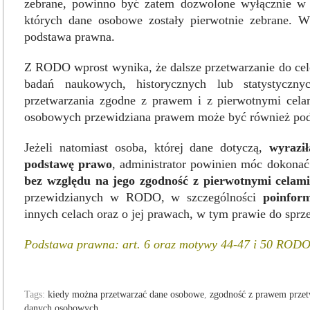
zebrane, powinno być zatem dozwolone wyłącznie w 
których dane osobowe zostały pierwotnie zebrane. 
podstawa prawna.
Z RODO wprost wynika, że dalsze przetwarzanie do cel
badań naukowych, historycznych lub statystycz
przetwarzania zgodne z prawem i z pierwotnymi cela
osobowych przewidziana prawem może być również pods
Jeżeli natomiast osoba, której dane dotyczą,
wyrazi
podstawę prawo
, administrator powinien móc dokona
bez względu na jego zgodność z pierwotnymi celam
przewidzianych w RODO, w szczególności
poinfor
innych celach oraz o jej prawach, w tym prawie do sprz
Podstawa prawna: art. 6 oraz motywy 44-47 i 50 ROD
Tags:
kiedy można przetwarzać dane osobowe
,
zgodność z prawem prze
danych osobowych