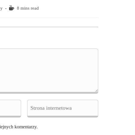
zy
Reading
8 mins read
time:
Enter
your
website
URL
(optional)
lejnych komentarzy.