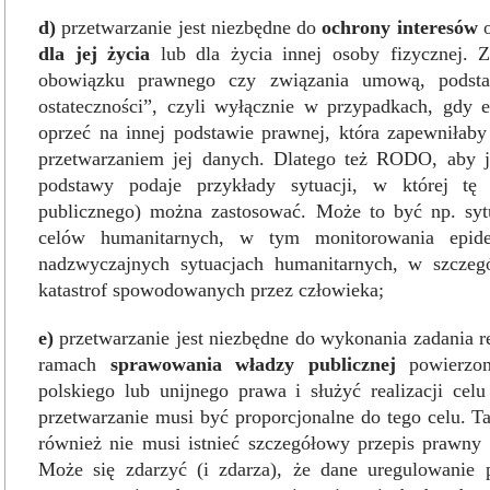
d)
przetwarzanie jest niezbędne do
ochrony interesów
o
dla jej życia
lub dla życia innej osoby fizycznej. 
obowiązku prawnego czy związania umową, podst
ostateczności”, czyli wyłącznie w przypadkach, gdy 
oprzeć na innej podstawie prawnej, która zapewniłaby
przetwarzaniem jej danych. Dlatego też RODO, aby je
podstawy podaje przykłady sytuacji, w której tę
publicznego) można zastosować. Może to być np. sytu
celów humanitarnych, w tym monitorowania epide
nadzwyczajnych sytuacjach humanitarnych, w szczeg
katastrof spowodowanych przez człowieka;
e)
przetwarzanie jest niezbędne do wykonania zadania 
ramach
sprawowania władzy publicznej
powierzon
polskiego lub unijnego prawa i służyć realizacji cel
przetwarzanie musi być proporcjonalne do tego celu. 
również nie musi istnieć szczegółowy przepis prawny
Może się zdarzyć (i zdarza), że dane uregulowanie 