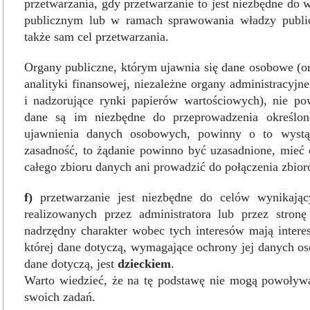
przetwarzania, gdy przetwarzanie to jest niezbędne do 
publicznym lub w ramach sprawowania władzy public
także sam cel przetwarzania.
Organy publiczne, którym ujawnia się dane osobowe (or
analityki finansowej, niezależne organy administracyj
i nadzorujące rynki papierów wartościowych), nie po
dane są im niezbędne do przeprowadzenia określone
ujawnienia danych osobowych, powinny o to wystąp
zasadność, to żądanie powinno być uzasadnione, mieć
całego zbioru danych ani prowadzić do połączenia zbio
f)
przetwarzanie jest niezbędne do celów wynikaj
realizowanych przez administratora lub przez stronę
nadrzędny charakter wobec tych interesów mają inter
której dane dotyczą, wymagające ochrony jej danych os
dane dotyczą, jest
dzieckiem
.
Warto wiedzieć, że na tę podstawę nie mogą powoływa
swoich zadań.