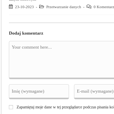
Post
23-10-2023
Post
Przetwarzanie danych
Post
0 Komentar
published:
category:
comments:
Dodaj komentarz
Comment
Enter
Enter
your
your
name
email
or
address
username
to
Zapamiętaj moje dane w tej przeglądarce podczas pisania ko
to
comment