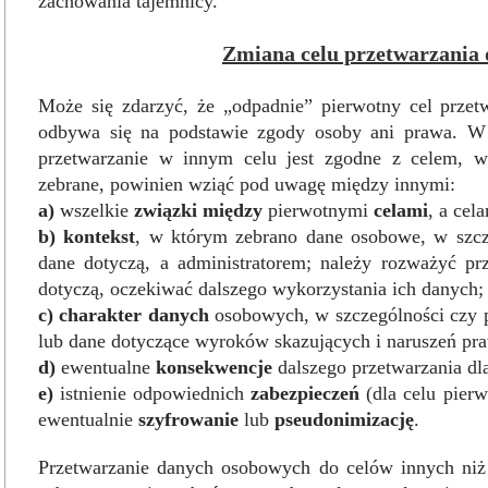
zachowania tajemnicy.
Zmiana celu przetwarzania
Może się zdarzyć, że „odpadnie” pierwotny cel przetw
odbywa się na podstawie zgody osoby ani prawa. W te
przetwarzanie w innym celu jest zgodne z celem, w
zebrane, powinien wziąć pod uwagę między innymi:
a)
wszelkie
związki między
pierwotnymi
celami
, a cel
b)
kontekst
, w którym zebrano dane osobowe, w szc
dane dotyczą, a administratorem; należy rozważyć pr
dotyczą, oczekiwać dalszego wykorzystania ich danych;
c)
charakter danych
osobowych, w szczególności czy p
lub dane dotyczące wyroków skazujących i naruszeń pr
d)
ewentualne
konsekwencje
dalszego przetwarzania dla
e)
istnienie odpowiednich
zabezpieczeń
(dla celu pierw
ewentualnie
szyfrowanie
lub
pseudonimizację
.
Przetwarzanie danych osobowych do celów innych niż 