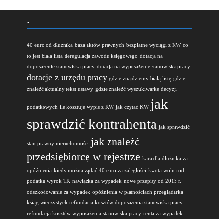
.
40 euro od dłużnika
baza aktów prawnych
bezpłatne wyciągi z KW
co
to jest biała lista
deregulacja zawodu księgowego
dotacja na
doposażenie stanowiska pracy
dotacja na wyposażenie stanowiska pracy
dotacje z urzędu pracy
gdzie znajdziemy białą listę
gdzie
znaleźć aktualny tekst ustawy
gdzie znaleźć wyszukiwarkę decyzji
jak
podatkowych
ile kosztuje wypis z KW
jak czytać KW
sprawdzić kontrahenta
jak sprawdzić
jak znaleźć
stan prawny nieruchomości
przedsiębiorcę w rejestrze
kara dla dłużnika za
opóźnienia
kiedy można żądać 40 euro za zaległości
kwota wolna od
podatku wyrok TK
nawiązka za wypadek
nowe przepisy od 2015 r.
odszkodowanie za wypadek
opóźnienia w płatnościach
przeglądarka
ksiąg wieczystych
refundacja kosztów doposażenia stanowiska pracy
refundacja kosztów wyposażenia stanowiska pracy
renta za wypadek