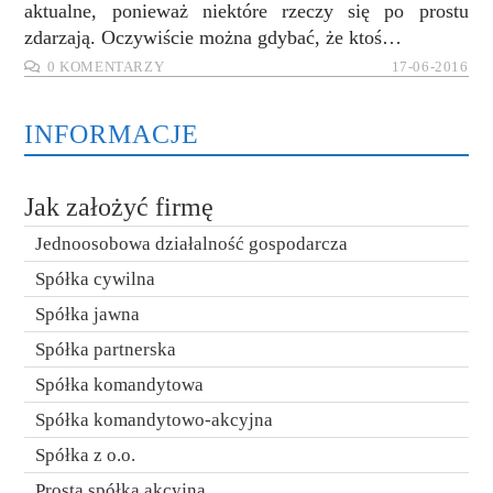
aktualne, ponieważ niektóre rzeczy się po prostu
zdarzają. Oczywiście można gdybać, że ktoś…
0 KOMENTARZY
17-06-2016
INFORMACJE
Jak założyć firmę
Jednoosobowa działalność gospodarcza
Spółka cywilna
Spółka jawna
Spółka partnerska
Spółka komandytowa
Spółka komandytowo-akcyjna
Spółka z o.o.
Prosta spółka akcyjna