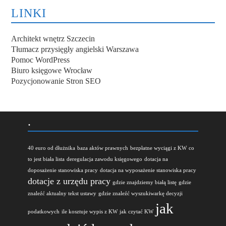
LINKI
Architekt wnętrz Szczecin
Tłumacz przysięgły angielski Warszawa
Pomoc WordPress
Biuro księgowe Wrocław
Pozycjonowanie Stron SEO
.
40 euro od dłużnika
baza aktów prawnych
bezpłatne wyciągi z KW
co
to jest biała lista
deregulacja zawodu księgowego
dotacja na
doposażenie stanowiska pracy
dotacja na wyposażenie stanowiska pracy
dotacje z urzędu pracy
gdzie znajdziemy białą listę
gdzie
znaleźć aktualny tekst ustawy
gdzie znaleźć wyszukiwarkę decyzji
jak
podatkowych
ile kosztuje wypis z KW
jak czytać KW