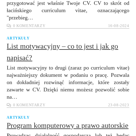
przygotować jest właśnie Twoje CV. CV to skrót od
łacińskiego curriculum vitae, oznaczającego
"przebieg…
0 KOMENTARZY
16-08-2024
ARTYKUŁY
List motywacyjny – co to jest i jak go
napisać?
List motywacyjny to drugi (zaraz po curriculum vitae)
najważniejszy dokument w podaniu o pracę. Pozwala
on dokładniej rozwinąć informacje, które zostały
zawarte w CV. Dzięki niemu możesz pozwolić sobie
na…
0 KOMENTARZY
23-08-2023
ARTYKUŁY
Program komputerowy a prawo autorskie
Prowadząc działalność gospodarczą lub też będąc