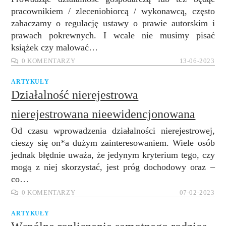
pracownikiem / zleceniobiorcą / wykonawcą, często
zahaczamy o regulację ustawy o prawie autorskim i
prawach pokrewnych. I wcale nie musimy pisać
książek czy malować…
0 KOMENTARZY
13-06-2023
ARTYKUŁY
Działalność nierejestrowa
nierejestrowana nieewidencjonowana
Od czasu wprowadzenia działalności nierejestrowej,
cieszy się on*a dużym zainteresowaniem. Wiele osób
jednak błędnie uważa, że jedynym kryterium tego, czy
mogą z niej skorzystać, jest próg dochodowy oraz –
co…
0 KOMENTARZY
07-02-2023
ARTYKUŁY