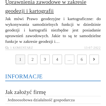
Uprawnienia zawodowe w zakresie
geodezji i kartografii
Jak mówi Prawo geodezyjne i kartograficzne: do
wykonywania samodzielnych funkcji w dziedzinie
geodezji i kartografii niezbędne jest posiadanie
uprawnień zawodowych. Jakie to są te samodzielne
funkcje w zakresie geodezji i…
1 KOMENTARZ
13-07-2022
1
2
3
4
…
6
Go to the
INFORMACJE
Jak założyć firmę
Jednoosobowa działalność gospodarcza