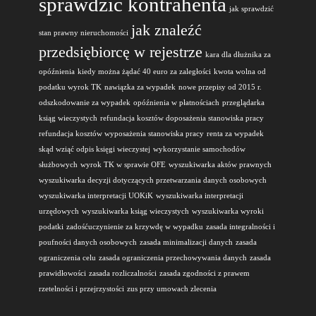
sprawdzić kontrahenta
jak sprawdzić
jak znaleźć
stan prawny nieruchomości
przedsiębiorcę w rejestrze
kara dla dłużnika za
opóźnienia
kiedy można żądać 40 euro za zaległości
kwota wolna od
podatku wyrok TK
nawiązka za wypadek
nowe przepisy od 2015 r.
odszkodowanie za wypadek
opóźnienia w płatnościach
przeglądarka
ksiąg wieczystych
refundacja kosztów doposażenia stanowiska pracy
refundacja kosztów wyposażenia stanowiska pracy
renta za wypadek
skąd wziąć odpis księgi wieczystej
wykorzystanie samochodów
służbowych
wyrok TK w sprawie OFE
wyszukiwarka aktów prawnych
wyszukiwarka decyzji dotyczących przetwarzania danych osobowych
wyszukiwarka interpretacji UOKiK
wyszukiwarka interpretacji
urzędowych
wyszukiwarka ksiąg wieczystych
wyszukiwarka wyroki
podatki
zadośćuczynienie za krzywdę w wypadku
zasada integralności i
poufności danych osobowych
zasada minimalizacji danych
zasada
ograniczenia celu
zasada ograniczenia przechowywania danych
zasada
prawidłowości
zasada rozliczalności
zasada zgodności z prawem
rzetelności i przejrzystości
zus przy umowach zlecenia