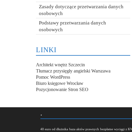
Zasady dotyczące przetwarzania danych
osobowych
Podstawy przetwarzania danych
osobowych
LINKI
Architekt wnętrz Szczecin
Tłumacz przysięgły angielski Warszawa
Pomoc WordPress
Biuro księgowe Wrocław
Pozycjonowanie Stron SEO
.
40 euro od dłużnika
baza aktów prawnych
bezpłatne wyciągi z K