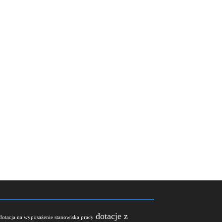
dotacje z
dotacja na wyposażenie stanowiska pracy