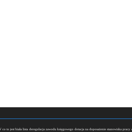
W
co to jest biała lista
deregulacja zawodu księgowego
dotacja na doposażenie stanowiska pracy