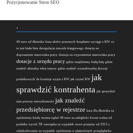
Pozycjonowanie Stron SEO
.
40 euro od dłużnika
baza aktów prawnych
bezpłatne wyciągi z KW
co
to jest biała lista
deregulacja zawodu księgowego
dotacja na
doposażenie stanowiska pracy
dotacja na wyposażenie stanowiska pracy
dotacje z urzędu pracy
gdzie znajdziemy białą listę
gdzie
znaleźć aktualny tekst ustawy
gdzie znaleźć wyszukiwarkę decyzji
jak
podatkowych
ile kosztuje wypis z KW
jak czytać KW
sprawdzić kontrahenta
jak sprawdzić
jak znaleźć
stan prawny nieruchomości
przedsiębiorcę w rejestrze
kara dla dłużnika za
opóźnienia
kiedy można żądać 40 euro za zaległości
kwota wolna od
podatku wyrok TK
nawiązka za wypadek
nowe przepisy od 2015 r.
odszkodowanie za wypadek
opóźnienia w płatnościach
przeglądarka