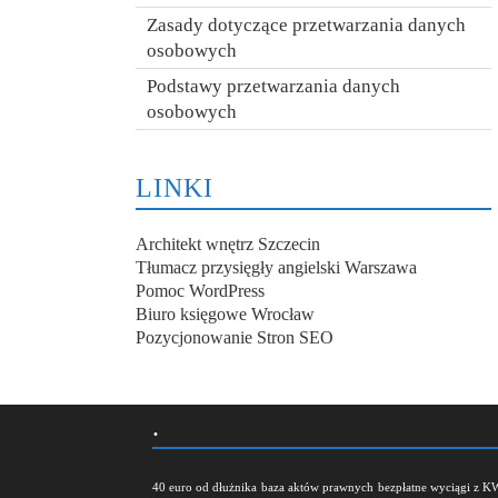
Zasady dotyczące przetwarzania danych
osobowych
Podstawy przetwarzania danych
osobowych
LINKI
Architekt wnętrz Szczecin
Tłumacz przysięgły angielski Warszawa
Pomoc WordPress
Biuro księgowe Wrocław
Pozycjonowanie Stron SEO
.
40 euro od dłużnika
baza aktów prawnych
bezpłatne wyciągi z K