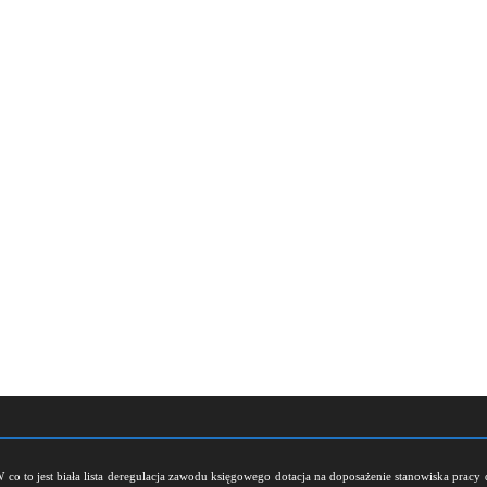
W
co to jest biała lista
deregulacja zawodu księgowego
dotacja na doposażenie stanowiska pracy