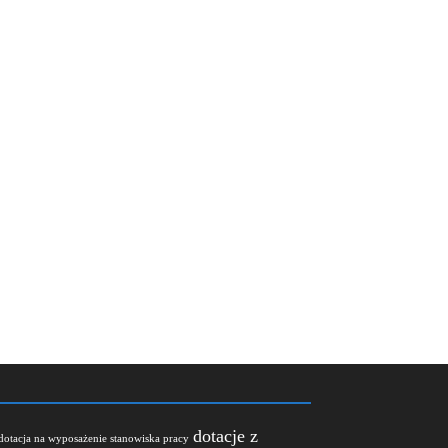
dotacje z
dotacja na wyposażenie stanowiska pracy