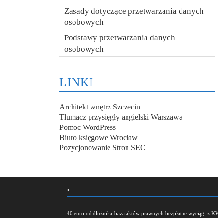
Zasady dotyczące przetwarzania danych
osobowych
Podstawy przetwarzania danych
osobowych
LINKI
Architekt wnętrz Szczecin
Tłumacz przysięgły angielski Warszawa
Pomoc WordPress
Biuro księgowe Wrocław
Pozycjonowanie Stron SEO
.
40 euro od dłużnika
baza aktów prawnych
bezpłatne wyciągi z K