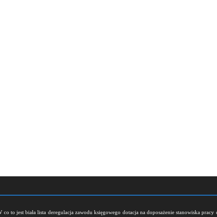
W
co to jest biała lista
deregulacja zawodu księgowego
dotacja na doposażenie stanowiska pracy