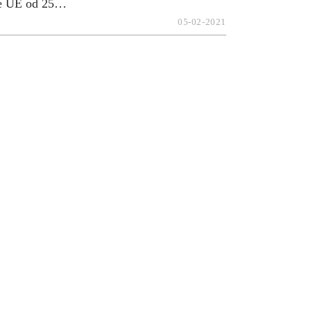
ie UE od 25…
05-02-2021