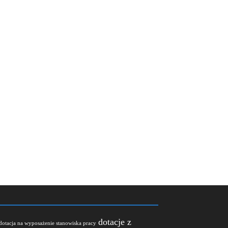
dotacje z
dotacja na wyposażenie stanowiska pracy