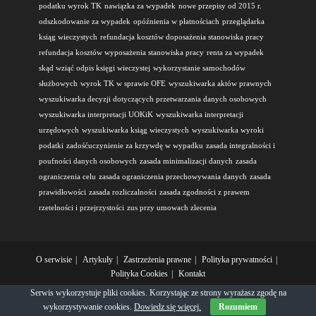
podatku wyrok TK
nawiązka za wypadek
nowe przepisy od 2015 r.
odszkodowanie za wypadek
opóźnienia w płatnościach
przeglądarka
ksiąg wieczystych
refundacja kosztów doposażenia stanowiska pracy
refundacja kosztów wyposażenia stanowiska pracy
renta za wypadek
skąd wziąć odpis księgi wieczystej
wykorzystanie samochodów
służbowych
wyrok TK w sprawie OFE
wyszukiwarka aktów prawnych
wyszukiwarka decyzji dotyczących przetwarzania danych osobowych
wyszukiwarka interpretacji UOKiK
wyszukiwarka interpretacji
urzędowych
wyszukiwarka ksiąg wieczystych
wyszukiwarka wyroki
podatki
zadośćuczynienie za krzywdę w wypadku
zasada integralności i
poufności danych osobowych
zasada minimalizacji danych
zasada
ograniczenia celu
zasada ograniczenia przechowywania danych
zasada
prawidłowości
zasada rozliczalności
zasada zgodności z prawem
rzetelności i przejrzystości
zus przy umowach zlecenia
O serwisie
Artykuły
Zastrzeżenia prawne
Polityka prywatności
Polityka Cookies
Kontakt
Serwis wykorzystuje pliki cookies. Korzystając ze strony wyrażasz zgodę na
Copyright OceanWP Theme edit by OceanWP
wykorzystywanie cookies.
Dowiedz się więcej.
Rozumiem