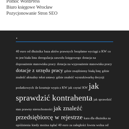
Pomoc WordPress
Biuro księgowe Wrocław
Pozycjonowanie Stron SEO
.
40 euro od dłużnika
baza aktów prawnych
bezpłatne wyciągi z KW
co
to jest biała lista
deregulacja zawodu księgowego
dotacja na
doposażenie stanowiska pracy
dotacja na wyposażenie stanowiska pracy
dotacje z urzędu pracy
gdzie znajdziemy białą listę
gdzie
znaleźć aktualny tekst ustawy
gdzie znaleźć wyszukiwarkę decyzji
jak
podatkowych
ile kosztuje wypis z KW
jak czytać KW
sprawdzić kontrahenta
jak sprawdzić
jak znaleźć
stan prawny nieruchomości
przedsiębiorcę w rejestrze
kara dla dłużnika za
opóźnienia
kiedy można żądać 40 euro za zaległości
kwota wolna od