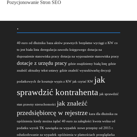
Pozycjonowanie Stron SEO
.
40 euro od dłużnika
baza aktów prawnych
bezpłatne wyciągi z KW
co
to jest biała lista
deregulacja zawodu księgowego
dotacja na
doposażenie stanowiska pracy
dotacja na wyposażenie stanowiska pracy
dotacje z urzędu pracy
gdzie znajdziemy białą listę
gdzie
znaleźć aktualny tekst ustawy
gdzie znaleźć wyszukiwarkę decyzji
jak
podatkowych
ile kosztuje wypis z KW
jak czytać KW
sprawdzić kontrahenta
jak sprawdzić
jak znaleźć
stan prawny nieruchomości
przedsiębiorcę w rejestrze
kara dla dłużnika za
opóźnienia
kiedy można żądać 40 euro za zaległości
kwota wolna od
podatku wyrok TK
nawiązka za wypadek
nowe przepisy od 2015 r.
odszkodowanie za wypadek
opóźnienia w płatnościach
przeglądarka