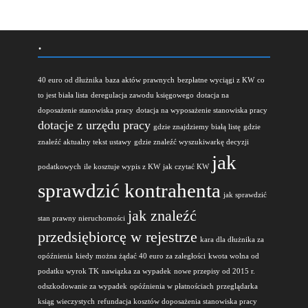
.
40 euro od dłużnika
baza aktów prawnych
bezpłatne wyciągi z KW
co
to jest biała lista
deregulacja zawodu księgowego
dotacja na
doposażenie stanowiska pracy
dotacja na wyposażenie stanowiska pracy
dotacje z urzędu pracy
gdzie znajdziemy białą listę
gdzie
znaleźć aktualny tekst ustawy
gdzie znaleźć wyszukiwarkę decyzji
jak
podatkowych
ile kosztuje wypis z KW
jak czytać KW
sprawdzić kontrahenta
jak sprawdzić
jak znaleźć
stan prawny nieruchomości
przedsiębiorcę w rejestrze
kara dla dłużnika za
opóźnienia
kiedy można żądać 40 euro za zaległości
kwota wolna od
podatku wyrok TK
nawiązka za wypadek
nowe przepisy od 2015 r.
odszkodowanie za wypadek
opóźnienia w płatnościach
przeglądarka
ksiąg wieczystych
refundacja kosztów doposażenia stanowiska pracy