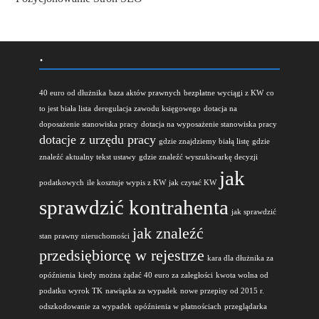
.
40 euro od dłużnika
baza aktów prawnych
bezpłatne wyciągi z KW
co
to jest biała lista
deregulacja zawodu księgowego
dotacja na
doposażenie stanowiska pracy
dotacja na wyposażenie stanowiska pracy
dotacje z urzędu pracy
gdzie znajdziemy białą listę
gdzie
znaleźć aktualny tekst ustawy
gdzie znaleźć wyszukiwarkę decyzji
jak
podatkowych
ile kosztuje wypis z KW
jak czytać KW
sprawdzić kontrahenta
jak sprawdzić
jak znaleźć
stan prawny nieruchomości
przedsiębiorcę w rejestrze
kara dla dłużnika za
opóźnienia
kiedy można żądać 40 euro za zaległości
kwota wolna od
podatku wyrok TK
nawiązka za wypadek
nowe przepisy od 2015 r.
odszkodowanie za wypadek
opóźnienia w płatnościach
przeglądarka